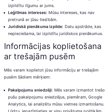
izpildītu līgumu ar jums.
Leģitīmas intereses:
Mūsu intereses, kas nav
pretrunā ar jūsu tiesībām.
Juridiskā pienākuma izpilde:
Datu apstrāde, kas
nepieciešama, lai izpildītu juridiskos pienākumus.
Informācijas koplietošana
ar trešajām pusēm
Mēs varam koplietot jūsu informāciju ar trešajām
pusēm šādiem mērķiem:
Pakalpojumu sniedzēji:
Mēs varam izmantot trešo
pušu pakalpojumu sniedzējus, piemēram, Google
Analytics, lai analizētu mūsu vietnes izmantošanu.
Lūdzu, iepazīstieties ar viņu privātuma politikām.