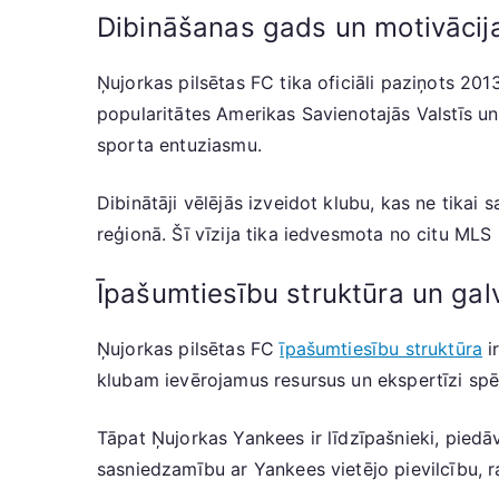
Dibināšanas gads un motivācija
Ņujorkas pilsētas FC tika oficiāli paziņots 20
popularitātes Amerikas Savienotajās Valstīs u
sporta entuziasmu.
Dibinātāji vēlējās izveidot klubu, kas ne tikai
reģionā. Šī vīzija tika iedvesmota no citu ML
Īpašumtiesību struktūra un galv
Ņujorkas pilsētas FC
īpašumtiesību struktūra
i
klubam ievērojamus resursus un ekspertīzi spēl
Tāpat Ņujorkas Yankees ir līdzīpašnieki, pied
sasniedzamību ar Yankees vietējo pievilcību, 