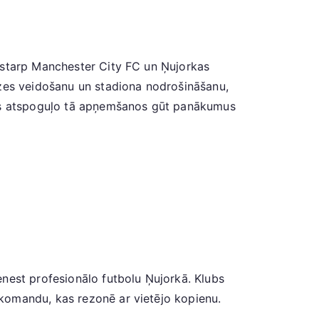
 starp Manchester City FC un Ņujorkas
āzes veidošanu un stadiona nodrošināšanu,
 kas atspoguļo tā apņemšanos gūt panākumus
nest profesionālo futbolu Ņujorkā. Klubs
komandu, kas rezonē ar vietējo kopienu.