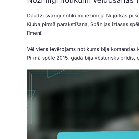
Nozīmīgi notikumi veidošanās 
Daudzi svarīgi notikumi iezīmēja Ņujorkas pils
Kluba pirmā parakstīšana, Spānijas izlases spēl
līmenī.
Vēl viens ievērojams notikums bija komandas krā
Pirmā spēle 2015. gadā bija vēsturisks brīdis,