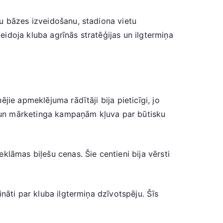
u bāzes izveidošanu, stadiona vietu
idoja kluba agrīnās stratēģijas un ilgtermiņa
jie apmeklējuma rādītāji bija pieticīgi, jo
ām un mārketinga kampaņām kļuva par būtisku
lāmas biļešu cenas. Šie centieni bija vērsti
nāti par kluba ilgtermiņa dzīvotspēju. Šīs