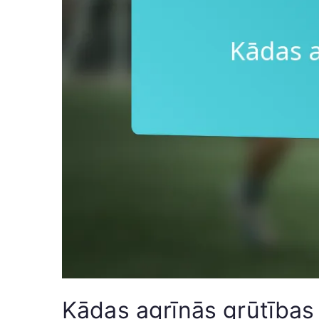
Kādas agrīnās grūtības