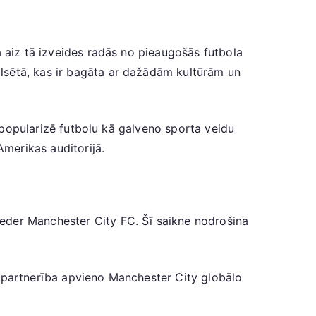
a aiz tā izveides radās no pieaugošās futbola
lsētā, kas ir bagāta ar dažādām kultūrām un
n popularizē futbolu kā galveno sporta veidu
merikas auditorijā.
pieder Manchester City FC. Šī saikne nodrošina
ī partnerība apvieno Manchester City globālo