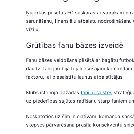
Ņujorkas pilsētas FC saskārās ar vairākām noz
sarunāšanu, finansiālu atbalstu nodrošināšanu 
vīziju.
Grūtības fanu bāzes izveidē
Fanu bāzes veidošana pilsētā ar bagātu futbola 
daudzi fani jau bija lojāli esošajām komandām.
faktoru, lai piesaistītu jaunus atbalstītājus.
Klubs īstenoja dažādas
fanu iesaistes
stratēģij
uz piederības sajūtas radīšanu starp faniem u
Neskatoties uz šīm iniciatīvām, komanda saskārā
skepses pārvarēšana prasīja konsekventu snie