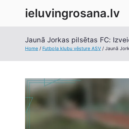
Skip
ieluvingrosana.lv
to
content
Jaunā Jorkas pilsētas FC: Izvei
Home
Futbola klubu vēsture ASV
Jaunā Jork