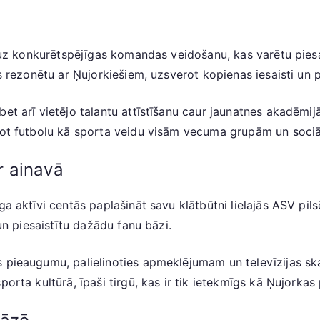
a uz konkurētspējīgas komandas veidošanu, kas varētu piesai
as rezonētu ar Ņujorkiešiem, uzsverot kopienas iesaisti un 
bet arī vietējo talantu attīstīšanu caur jaunatnes akadēm
ējot futbolu kā sporta veidu visām vecuma grupām un soci
r ainavā
ga aktīvi centās paplašināt savu klātbūtni lielajās ASV pi
 un piesaistītu dažādu fanu bāzi.
s pieaugumu, palielinoties apmeklējumam un televīzijas s
orta kultūrā, īpaši tirgū, kas ir tik ietekmīgs kā Ņujorkas 