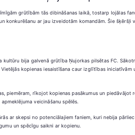
īmīgām grūtībām tās dibināšanas laikā, tostarp lojālas fan
un konkurēšanu ar jau izveidotām komandām. Šie šķēršļi ve
kultūru bija galvenā grūtība Ņujorkas pilsētas FC. Sākotnē
 Vietējās kopienas iesaistīšana caur izglītības iniciatīv
as, piemēram, rīkojot kopienas pasākumus un piedāvājot rek
n apmeklējuma veicināšanu spēlēs.
s ar skepsi no potenciālajiem faniem, kuri nebija pārlieci
gumu un spēcīgu saikni ar kopienu.