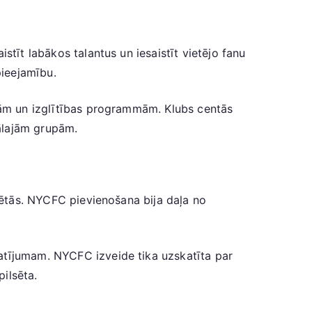
stīt labākos talantus un iesaistīt vietējo fanu
pieejamību.
ijām un izglītības programmām. Klubs centās
ālajām grupām.
lsētās. NYCFC pievienošana bija daļa no
katījumam. NYCFC izveide tika uzskatīta par
pilsēta.