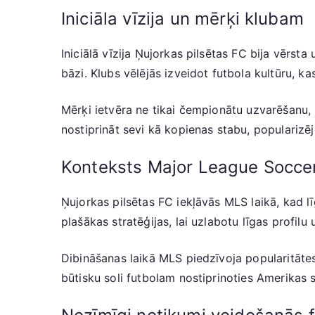
Iniciāla vīzija un mērķi klubam
Iniciālā vīzija Ņujorkas pilsētas FC bija vērst
bāzi. Klubs vēlējās izveidot futbola kultūru, k
Mērķi ietvēra ne tikai čempionātu uzvarēšanu, 
nostiprināt sevi kā kopienas stabu, populariz
Konteksts Major League Socce
Ņujorkas pilsētas FC iekļāvās MLS laikā, kad lī
plašākas stratēģijas, lai uzlabotu līgas profilu
Dibināšanas laikā MLS piedzīvoja popularitāte
būtisku soli futbolam nostiprinoties Amerikas sp