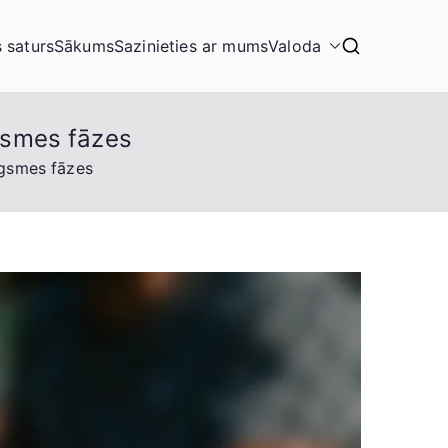
s saturs
Sākums
Sazinieties ar mums
Valoda
ugsmes fāzes
augsmes fāzes