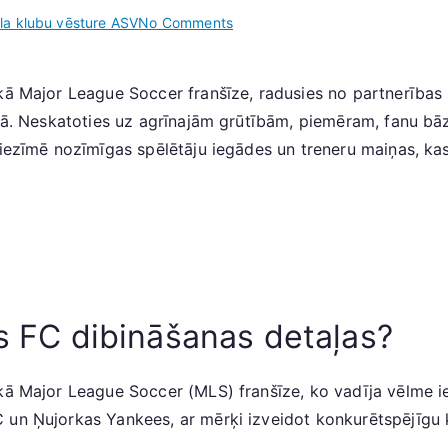
on
la klubu vēsture ASV
No Comments
Jaunā
Jorkas
kā Major League Soccer franšīze, radusies no partnerības
pilsētas
sētā. Neskatoties uz agrīnajām grūtībām, piemēram, fanu b
FC:
Izveides
ko iezīmē nozīmīgas spēlētāju iegādes un treneru maiņas,
detaļas,
Agrīnie
izaicinājumi,
Izaugsmes
fāzes
as FC dibināšanas detaļas?
kā Major League Soccer (MLS) franšīze, ko vadīja vēlme ie
 un Ņujorkas Yankees, ar mērķi izveidot konkurētspējīgu 