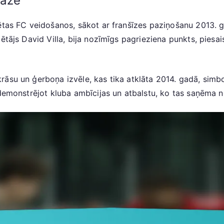
fāzē
ētas FC veidošanos, sākot ar franšīzes paziņošanu 2013. g
ētājs David Villa, bija nozīmīgs pagrieziena punkts, piesa
su un ģerboņa izvēle, kas tika atklāta 2014. gadā, simboliz
 demonstrējot kluba ambīcijas un atbalstu, ko tas saņēma 