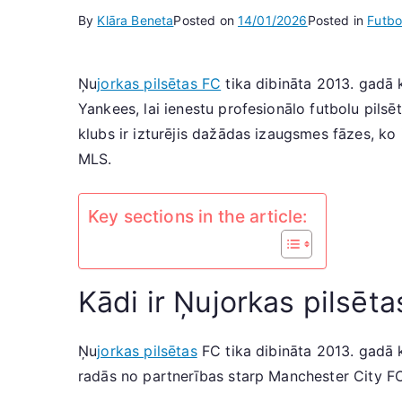
By
Klāra Beneta
Posted on
14/01/2026
Posted in
Futbo
Ņu
jorkas pilsētas FC
tika dibināta 2013. gadā 
Yankees, lai ienestu profesionālo futbolu pil
klubs ir izturējis dažādas izaugsmes fāzes, 
MLS.
Key sections in the article:
Kādi ir Ņujorkas pilsēt
Ņu
jorkas pilsētas
FC tika dibināta 2013. gadā 
radās no partnerības starp Manchester City FC