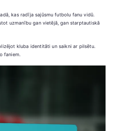
adā, kas radīja sajūsmu futbolu fanu vidū.
istot uzmanību gan vietējā, gan starptautiskā
ējot kluba identitāti un saikni ar pilsētu.
no faniem.