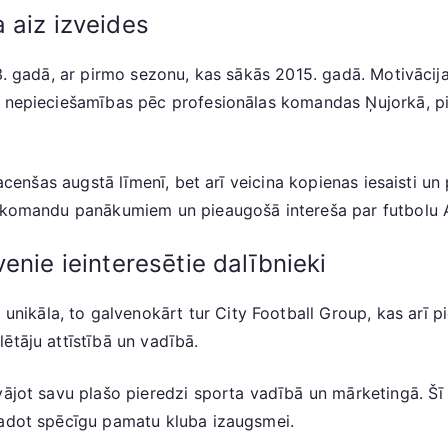
 aiz izveides
13. gadā, ar pirmo sezonu, kas sākās 2015. gadā. Motivācij
n nepieciešamības pēc profesionālas komandas Ņujorkā, pi
 sacenšas augstā līmenī, bet arī veicina kopienas iesaisti u
S komandu panākumiem un pieaugošā intereša par futbolu A
enie ieinteresētie dalībnieki
r unikāla, to galvenokārt tur City Football Group, kas arī 
ētāju attīstībā un vadībā.
āvājot savu plašo pieredzi sporta vadībā un mārketingā. Š
radot spēcīgu pamatu kluba izaugsmei.