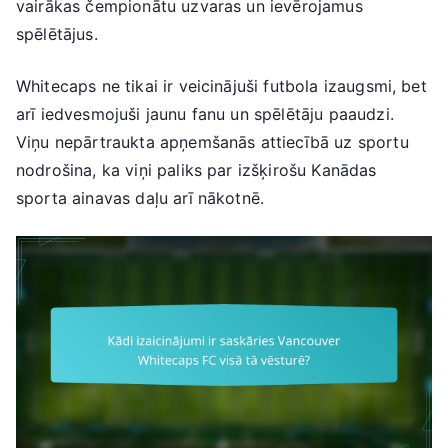
vairākas čempionātu uzvaras un ievērojamus
spēlētājus.
Whitecaps ne tikai ir veicinājuši futbola izaugsmi, bet
arī iedvesmojuši jaunu fanu un spēlētāju paaudzi.
Viņu nepārtraukta apņemšanās attiecībā uz sportu
nodrošina, ka viņi paliks par izšķirošu Kanādas
sporta ainavas daļu arī nākotnē.