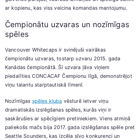
ar kopienu, kas viss veicina komandas mantojumu.
Čempionātu uzvaras un nozīmīgas
spēles
Vancouver Whitecaps ir svinējuši vairākas
čempionātu uzvaras, tostarp uzvaru 2015. gada
Kanādas čempionātā. Šī uzvara ļāva viņiem
piedalīties CONCACAF Čempionu līgā, demonstrējot
viņu talantu starptautiskā līmenī.
Nozīmīgas
spēles kluba
vēsturē ietver viņu
dramatiskās izslēgšanas spēles, kurās viņi ir
saskārušies ar spēcīgiem pretiniekiem. Viens atmiņā
paliekošs mačs bija 2017. gada izslēgšanas spēle pret
Seattle Sounders, kas izcēla sīvo konkurenci un