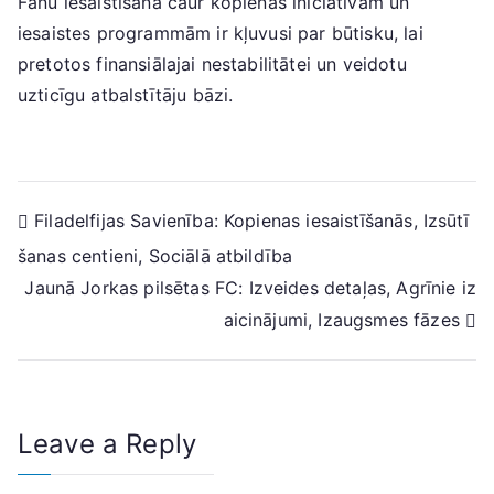
Fanu iesaistīšana caur kopienas iniciatīvām un
iesaistes programmām ir kļuvusi par būtisku, lai
pretotos finansiālajai nestabilitātei un veidotu
uzticīgu atbalstītāju bāzi.
Post
Filadelfijas Savienība: Kopienas iesaistīšanās, Izsūtī
šanas centieni, Sociālā atbildība
navigation
Jaunā Jorkas pilsētas FC: Izveides detaļas, Agrīnie iz
aicinājumi, Izaugsmes fāzes
Leave a Reply