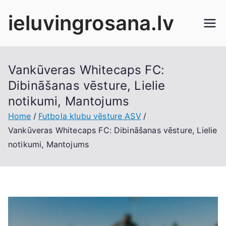
Skip
ieluvingrosana.lv
to
content
Vankūveras Whitecaps FC:
Dibināšanas vēsture, Lielie
notikumi, Mantojums
Home
Futbola klubu vēsture ASV
Vankūveras Whitecaps FC: Dibināšanas vēsture, Lielie
notikumi, Mantojums