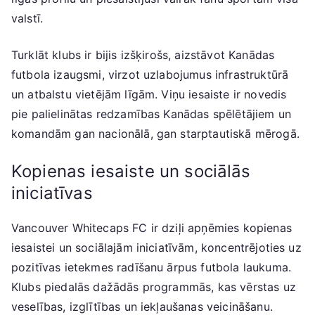
valstī.
Turklāt klubs ir bijis izšķirošs, aizstāvot Kanādas
futbola izaugsmi, virzot uzlabojumus infrastruktūrā
un atbalstu vietējām līgām. Viņu iesaiste ir novedis
pie palielinātas redzamības Kanādas spēlētājiem un
komandām gan nacionālā, gan starptautiskā mērogā.
Kopienas iesaiste un sociālās
iniciatīvas
Vancouver Whitecaps FC ir dziļi apņēmies kopienas
iesaistei un sociālajām iniciatīvām, koncentrējoties uz
pozitīvas ietekmes radīšanu ārpus futbola laukuma.
Klubs piedalās dažādās programmās, kas vērstas uz
veselības, izglītības un iekļaušanas veicināšanu.