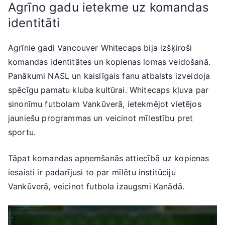
Agrīno gadu ietekme uz komandas
identitāti
Agrīnie gadi Vancouver Whitecaps bija izšķiroši
komandas identitātes un kopienas lomas veidošanā.
Panākumi NASL un kaislīgais fanu atbalsts izveidoja
spēcīgu pamatu kluba kultūrai. Whitecaps kļuva par
sinonīmu futbolam Vankūverā, ietekmējot vietējos
jauniešu programmas un veicinot mīlestību pret
sportu.
Tāpat komandas apņemšanās attiecībā uz kopienas
iesaisti ir padarījusi to par mīlētu institūciju
Vankūverā, veicinot futbola izaugsmi Kanādā.