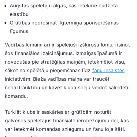
Augstas spēlētāju algas, kas ietekmē budžeta
elastību
Grūtības nodrošināt ilgtermiņa sponsorēšanas
līgumus
Vadības lēmumi arī ir spēlējuši izšķirošu lomu, risinot
šos finansiālos izaicinājumus. Izmaiņas īpašumā ir
novedušas pie stratēģijas maiņām, ietekmējot visu,
sākot no spēlētāju pieņemšanas līdz
fanu iesaistes
iniciatīvām. Bieža vadības maiņa var traucēt
nepārtrauktību un kavēt kluba spēju veidot saliedētu
komandu.
Turklāt klubs ir saskāries ar grūtībām noturēt
galvenos spēlētājus finansiālo ierobežojumu dēļ, kas
var ietekmēt komandas sniegumu un fanu lojalitāti.