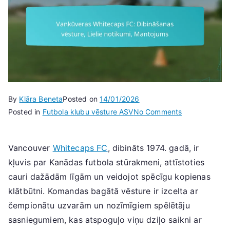
By
Klāra Beneta
Posted on
14/01/2026
on
Posted in
Futbola klubu vēsture ASV
No Comments
Vankūveras
Whitecaps
Vancouver
Whitecaps FC
, dibināts 1974. gadā, ir
FC:
kļuvis par Kanādas futbola stūrakmeni, attīstoties
Dibināšanas
vēsture,
cauri dažādām līgām un veidojot spēcīgu kopienas
Lielie
klātbūtni. Komandas bagātā vēsture ir izcelta ar
notikumi,
čempionātu uzvarām un nozīmīgiem spēlētāju
Mantojums
sasniegumiem, kas atspoguļo viņu dziļo saikni ar