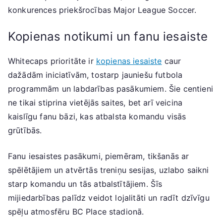
konkurences priekšrocības Major League Soccer.
Kopienas notikumi un fanu iesaiste
Whitecaps prioritāte ir
kopienas iesaiste
caur
dažādām iniciatīvām, tostarp jauniešu futbola
programmām un labdarības pasākumiem. Šie centieni
ne tikai stiprina vietējās saites, bet arī veicina
kaislīgu fanu bāzi, kas atbalsta komandu visās
grūtībās.
Fanu iesaistes pasākumi, piemēram, tikšanās ar
spēlētājiem un atvērtās treniņu sesijas, uzlabo saikni
starp komandu un tās atbalstītājiem. Šīs
mijiedarbības palīdz veidot lojalitāti un radīt dzīvīgu
spēļu atmosfēru BC Place stadionā.