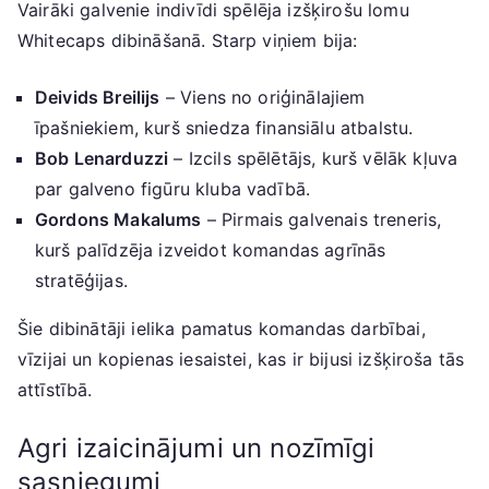
Vairāki galvenie indivīdi spēlēja izšķirošu lomu
Whitecaps dibināšanā. Starp viņiem bija:
Deivids Breilijs
– Viens no oriģinālajiem
īpašniekiem, kurš sniedza finansiālu atbalstu.
Bob Lenarduzzi
– Izcils spēlētājs, kurš vēlāk kļuva
par galveno figūru kluba vadībā.
Gordons Makalums
– Pirmais galvenais treneris,
kurš palīdzēja izveidot komandas agrīnās
stratēģijas.
Šie dibinātāji ielika pamatus komandas darbībai,
vīzijai un kopienas iesaistei, kas ir bijusi izšķiroša tās
attīstībā.
Agri izaicinājumi un nozīmīgi
sasniegumi