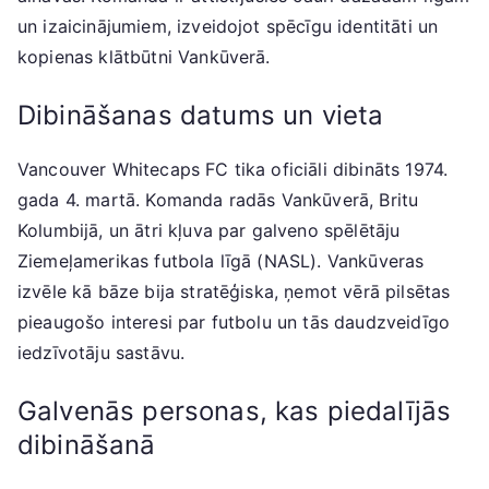
un izaicinājumiem, izveidojot spēcīgu identitāti un
kopienas klātbūtni Vankūverā.
Dibināšanas datums un vieta
Vancouver Whitecaps FC tika oficiāli dibināts 1974.
gada 4. martā. Komanda radās Vankūverā, Britu
Kolumbijā, un ātri kļuva par galveno spēlētāju
Ziemeļamerikas futbola līgā (NASL). Vankūveras
izvēle kā bāze bija stratēģiska, ņemot vērā pilsētas
pieaugošo interesi par futbolu un tās daudzveidīgo
iedzīvotāju sastāvu.
Galvenās personas, kas piedalījās
dibināšanā