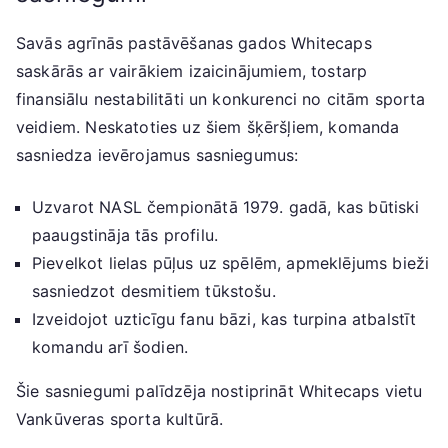
Savās agrīnās pastāvēšanas gados Whitecaps
saskārās ar vairākiem izaicinājumiem, tostarp
finansiālu nestabilitāti un konkurenci no citām sporta
veidiem. Neskatoties uz šiem šķēršļiem, komanda
sasniedza ievērojamus sasniegumus:
Uzvarot NASL čempionātā 1979. gadā, kas būtiski
paaugstināja tās profilu.
Pievelkot lielas pūļus uz spēlēm, apmeklējums bieži
sasniedzot desmitiem tūkstošu.
Izveidojot uzticīgu fanu bāzi, kas turpina atbalstīt
komandu arī šodien.
Šie sasniegumi palīdzēja nostiprināt Whitecaps vietu
Vankūveras sporta kultūrā.