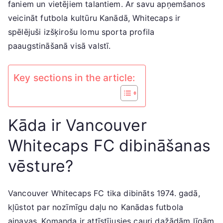
faniem un vietējiem talantiem. Ar savu apņemšanos
veicināt futbola kultūru Kanādā, Whitecaps ir
spēlējuši izšķirošu lomu sporta profila
paaugstināšanā visā valstī.
Key sections in the article:
Kāda ir Vancouver
Whitecaps FC dibināšanas
vēsture?
Vancouver Whitecaps FC tika dibināts 1974. gadā,
kļūstot par nozīmīgu daļu no Kanādas futbola
ainavas. Komanda ir attīstījusies cauri dažādām līgām