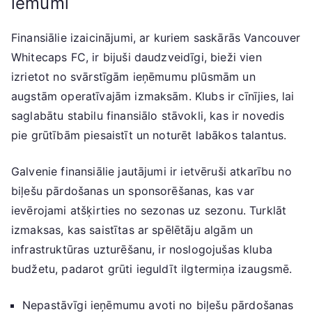
lēmumi
Finansiālie izaicinājumi, ar kuriem saskārās Vancouver
Whitecaps FC, ir bijuši daudzveidīgi, bieži vien
izrietot no svārstīgām ieņēmumu plūsmām un
augstām operatīvajām izmaksām. Klubs ir cīnījies, lai
saglabātu stabilu finansiālo stāvokli, kas ir novedis
pie grūtībām piesaistīt un noturēt labākos talantus.
Galvenie finansiālie jautājumi ir ietvēruši atkarību no
biļešu pārdošanas un sponsorēšanas, kas var
ievērojami atšķirties no sezonas uz sezonu. Turklāt
izmaksas, kas saistītas ar spēlētāju algām un
infrastruktūras uzturēšanu, ir noslogojušas kluba
budžetu, padarot grūti ieguldīt ilgtermiņa izaugsmē.
Nepastāvīgi ieņēmumu avoti no biļešu pārdošanas