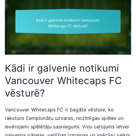
Kādi ir galvenie notikumi
Vancouver Whitecaps FC
vēsturē?
Vancouver Whitecaps FC ir bagāta vēsture, ko
raksturo čempionātu uzvaras, nozīmīgas spēles un
ievērojami spēlētāju sasniegumi. Viņu ceļojums ietver
galvenos pārejas, vadības izmaiņas un spēcīgu saikni