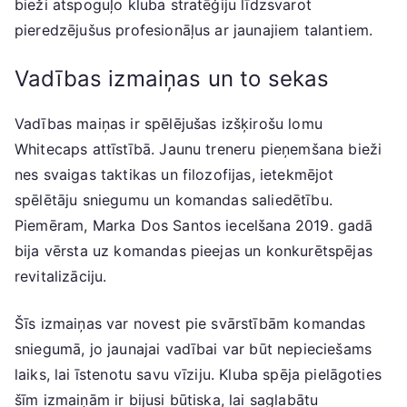
bieži atspoguļo kluba stratēģiju līdzsvarot
pieredzējušus profesionāļus ar jaunajiem talantiem.
Vadības izmaiņas un to sekas
Vadības maiņas ir spēlējušas izšķirošu lomu
Whitecaps attīstībā. Jaunu treneru pieņemšana bieži
nes svaigas taktikas un filozofijas, ietekmējot
spēlētāju sniegumu un komandas saliedētību.
Piemēram, Marka Dos Santos iecelšana 2019. gadā
bija vērsta uz komandas pieejas un konkurētspējas
revitalizāciju.
Šīs izmaiņas var novest pie svārstībām komandas
sniegumā, jo jaunajai vadībai var būt nepieciešams
laiks, lai īstenotu savu vīziju. Kluba spēja pielāgoties
šīm izmaiņām ir bijusi būtiska, lai saglabātu