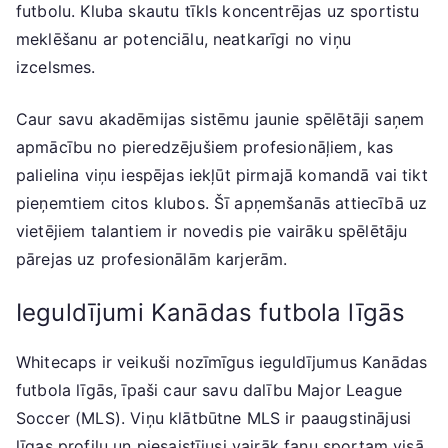
futbolu. Kluba skautu tīkls koncentrējas uz sportistu
meklēšanu ar potenciālu, neatkarīgi no viņu
izcelsmes.
Caur savu akadēmijas sistēmu jaunie spēlētāji saņem
apmācību no pieredzējušiem profesionāļiem, kas
palielina viņu iespējas iekļūt pirmajā komandā vai tikt
pieņemtiem citos klubos. Šī apņemšanās attiecībā uz
vietējiem talantiem ir novedis pie vairāku spēlētāju
pārejas uz profesionālām karjerām.
Ieguldījumi Kanādas futbola līgās
Whitecaps ir veikuši nozīmīgus ieguldījumus Kanādas
futbola līgās, īpaši caur savu dalību Major League
Soccer (MLS). Viņu klātbūtne MLS ir paaugstinājusi
līgas profilu un piesaistījusi vairāk fanu sportam visā